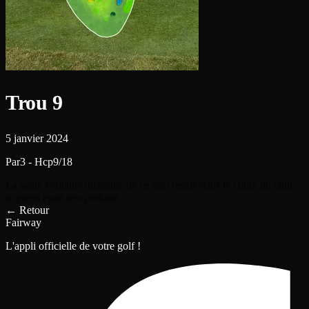
Trou 9
5 janvier 2024
Par3 - Hcp9/18
La seule véritable difficulté de ce trou réside dans le choix du club :
le green étant très profond.
←
Retour
Fairway
L'appli officielle de votre golf !