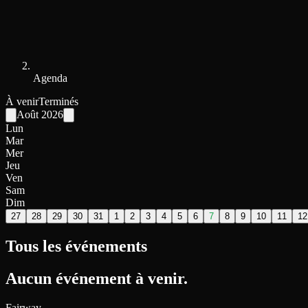
Agenda
À venir
Terminés
Août
2026
Lun
Mar
Mer
Jeu
Ven
Sam
Dim
27
28
29
30
31
1
2
3
4
5
6
7
8
9
10
11
12
Tous les événements
Aucun événement à venir.
Fairway