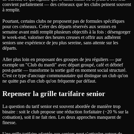
convient parfaitement — des créneaux que les clubs peinent souvent
à remplir.
Pourtant, certains clubs ne proposent pas de formules spécifiques
pour ces créneaux. Créer des départs réservés aux seniors en
semaine avant midi remplit plusieurs objectifs à la fois : désengorger
le week-end, valoriser des heures creuses et offrir aux adhérent
seniors une expérience de jeu plus sereine, sans attente sur les
départs.
Aller plus loin en proposant des groupes de jeu réguliers — par
exemple un "Club du mardi" avec départ groupé, café et débrief
post-partie — transforme la sortie golf en moment social structuré.
C'est ce type d'ancrage communautaire qui distingue un club qu'on
ne quitte pas d'un club qu'on fréquente par défaut.
Repenser la grille tarifaire senior
La question du tarif senior est souvent abordée de manière trop
binaire : soit le club propose une réduction forfaitaire (−20 % sur la
cotisation), soit il ne fait rien. Les deux approches manquent de
finesse.
Une grille tarifaire adaptée aux seniors peut s'articuler autour de