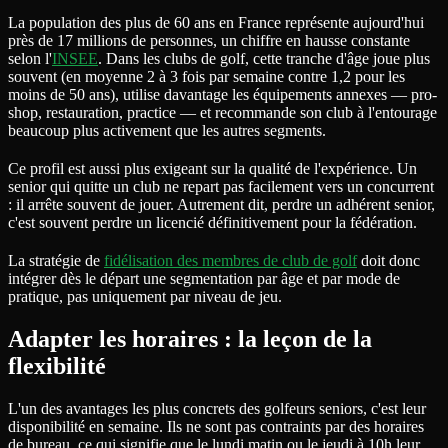
La population des plus de 60 ans en France représente aujourd'hui
près de 17 millions de personnes, un chiffre en hausse constante
selon l'
INSEE
. Dans les clubs de golf, cette tranche d'âge joue plus
souvent (en moyenne 2 à 3 fois par semaine contre 1,2 pour les
moins de 50 ans), utilise davantage les équipements annexes — pro-
shop, restauration, practice — et recommande son club à l'entourage
beaucoup plus activement que les autres segments.
Ce profil est aussi plus exigeant sur la qualité de l'expérience. Un
senior qui quitte un club ne repart pas facilement vers un concurrent
: il arrête souvent de jouer. Autrement dit, perdre un adhérent senior,
c'est souvent perdre un licencié définitivement pour la fédération.
La stratégie de
fidélisation des membres de club de golf
doit donc
intégrer dès le départ une segmentation par âge et par mode de
pratique, pas uniquement par niveau de jeu.
Adapter les horaires : la leçon de la
flexibilité
L'un des avantages les plus concrets des golfeurs seniors, c'est leur
disponibilité en semaine. Ils ne sont pas contraints par des horaires
de bureau, ce qui signifie que le lundi matin ou le jeudi à 10h leur